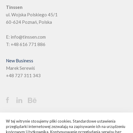
Tinssen
ul. Wojska Polskiego 45/1
60-624
Poznań, Polska
E:
info@tinssen.com
T:
+48 616 771 886
New Business
Marek Serewiś
+48 727 311 343
©
Tinssen - Agencja brandingowa
W tej witrynie stosujemy pliki cookies. Standardowe ustawienia
przeglądarki internetowej zezwalają na zapisywanie ich na urządzeniu
Polityka prywatności
końcowym Użytkownika. Kontynuowanie przeglądania serwisu bez