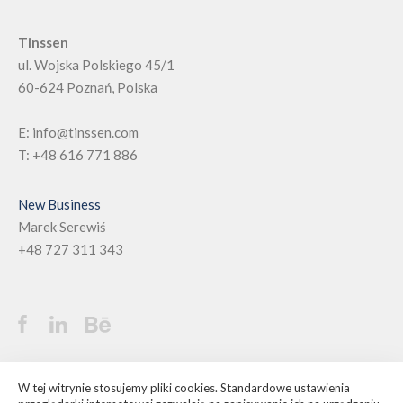
Tinssen
ul. Wojska Polskiego 45/1
60-624
Poznań, Polska
E:
info@tinssen.com
T:
+48 616 771 886
New Business
Marek Serewiś
+48 727 311 343
©
Tinssen - Agencja brandingowa
W tej witrynie stosujemy pliki cookies. Standardowe ustawienia