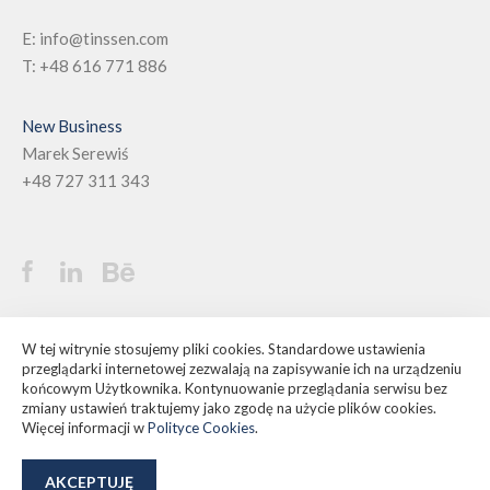
E:
info@tinssen.com
T:
+48 616 771 886
New Business
Marek Serewiś
+48 727 311 343
©
Tinssen - Agencja brandingowa
W tej witrynie stosujemy pliki cookies. Standardowe ustawienia
przeglądarki internetowej zezwalają na zapisywanie ich na urządzeniu
Polityka prywatności
końcowym Użytkownika. Kontynuowanie przeglądania serwisu bez
Polityka Cookies
zmiany ustawień traktujemy jako zgodę na użycie plików cookies.
Więcej informacji w
Polityce Cookies
.
AKCEPTUJĘ